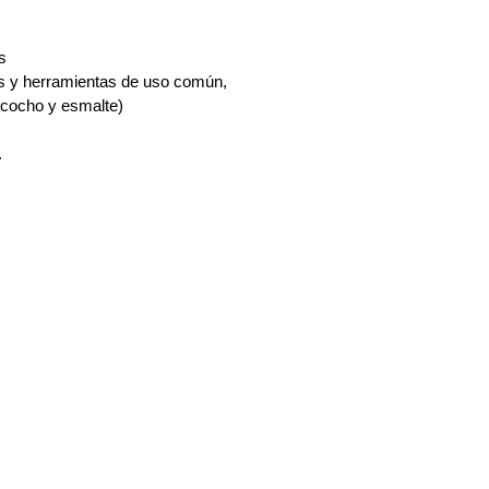
s
es y herramientas de uso común,
zcocho y esmalte)
.