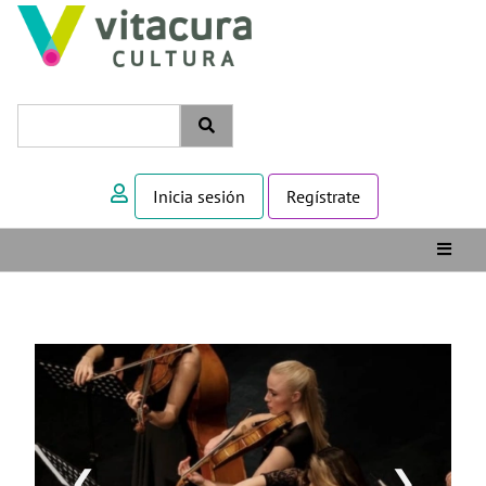
Inicia sesión
Regístrate
❮
❯