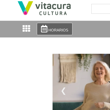
HORARIOS
❮