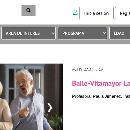
Inicia sesión
Regís
ACTIVIDAD FíSICA
Baile-Vitamayor L
Profesora: Paula Jiménez, Inst
❯