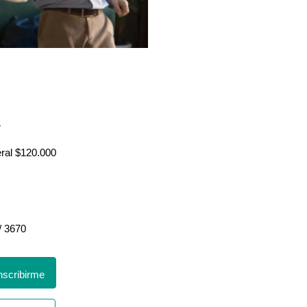
r
eral $120.000
/ 3670
scribirme