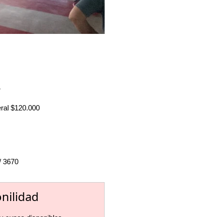
r
eral $120.000
/ 3670
onilidad