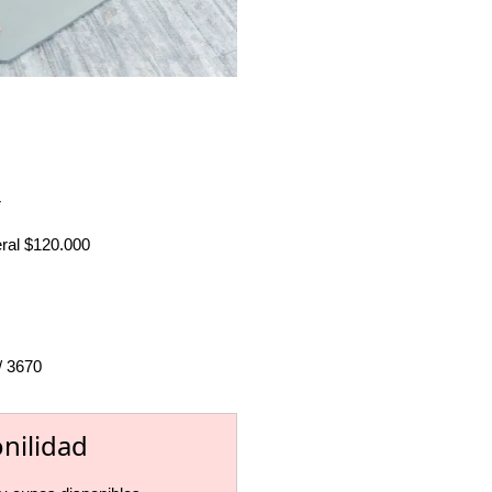
r
eral $120.000
/ 3670
onilidad