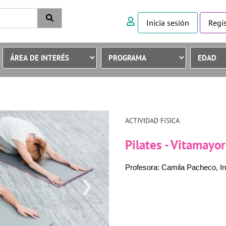
Inicia sesión
Regís
ACTIVIDAD FíSICA
Pilates - Vitamayo
Profesora: Camila Pacheco, Ins
❯