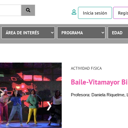
Inicia sesión
Regís
ACTIVIDAD FíSICA
Baile-Vitamayor B
Profesora: Daniela Riquelme, 
❯