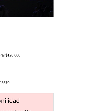
r
eral $120.000
/ 3670
onilidad