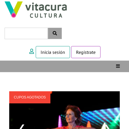
Inicia sesión
Regístrate
CUPOS AGOTADOS
❮
❯