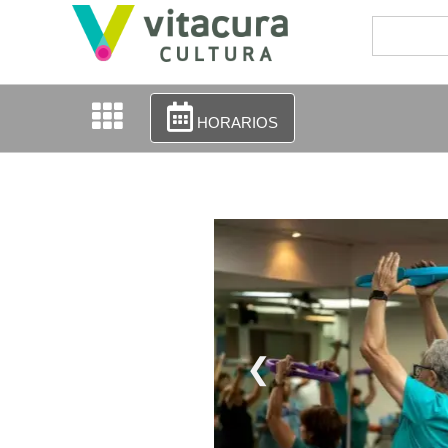
HORARIOS
❮