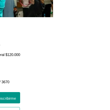
r
eral $120.000
/ 3670
scribirme