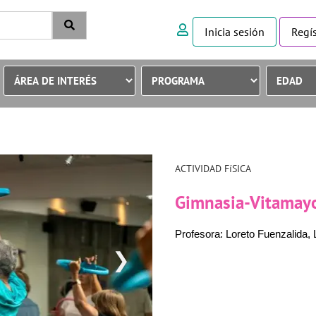
Inicia sesión
Regís
ACTIVIDAD FíSICA
Gimnasia-Vitamayo
Profesora: Loreto Fuenzalida,
❯