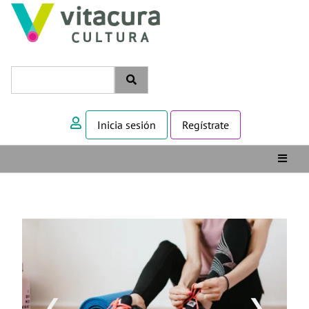
Inicia sesión
Regístrate
❮
❯