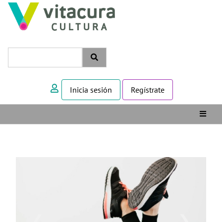
Inicia sesión
Regístrate
❮
❯