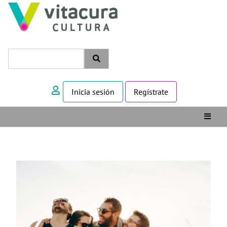
Inicia sesión
Regístrate
❮
❯