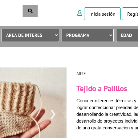
Inicia sesión
Regís
ARTE
Tejido a Palillos
Conocer diferentes técnicas y 
lograr confeccionar prendas d
❯
desarrollando la creatividad, las
desarrollo de proyectos indiv
de una grata conversación y u