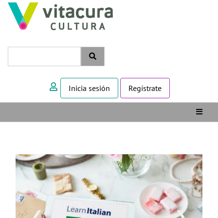
Inicia sesión
Regístrate
❮
❯