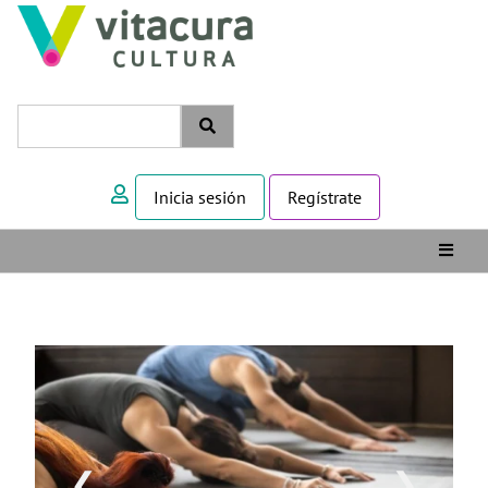
Inicia sesión
Regístrate
❮
❯