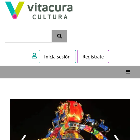
Inicia sesión
Regístrate
❮
❯