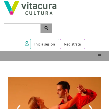
Inicia sesión
Regístrate
❮
❯