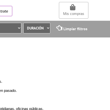
trate
Mis compras
Limpiar filtros
s.
 en pasado.
otidianas, oficinas públicas,