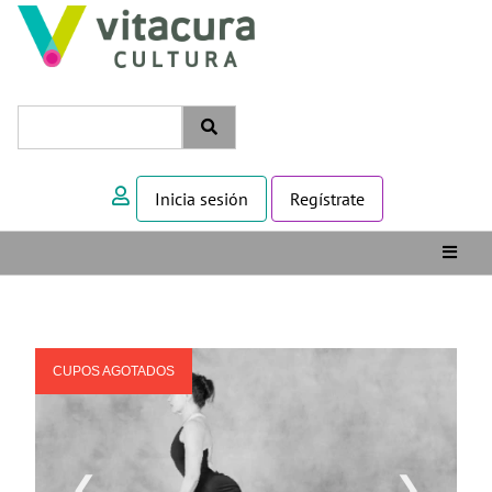
Inicia sesión
Regístrate
CUPOS AGOTADOS
❮
❯