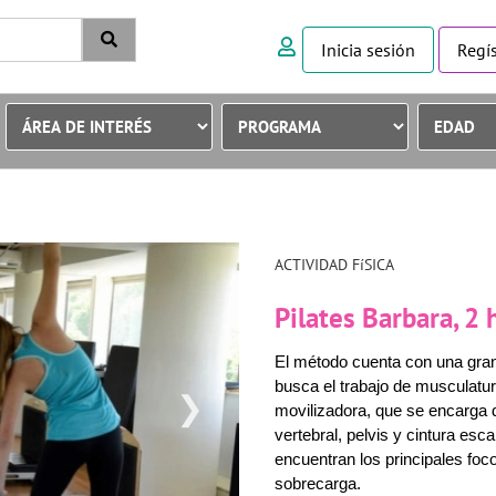
Inicia sesión
Regís
ACTIVIDAD FíSICA
Pilates Barbara, 2
El método cuenta con una gran
busca el trabajo de musculatur
❯
movilizadora, que se encarga d
vertebral, pelvis y cintura esc
encuentran los principales foc
sobrecarga.