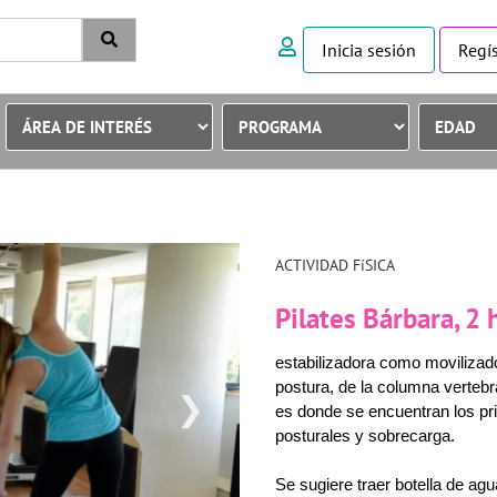
Inicia sesión
Regís
ACTIVIDAD FíSICA
Pilates Bárbara, 2
estabilizadora como movilizad
postura, de la columna vertebra
❯
es donde se encuentran los pri
posturales y sobrecarga.
Se sugiere traer botella de agua