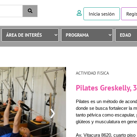
Inicia sesión
Regís
ACTIVIDAD FíSICA
Pilates Greskelly,
Pilates es un método de acond
donde se busca fortalecer la 
❯
tanto pélvica como escapular, 
glúteos y musculatura en gener
Av. Vitacura 8620, cuarto piso