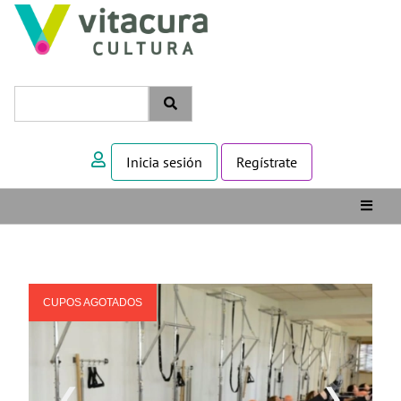
Inicia sesión
Regístrate
CUPOS AGOTADOS
❮
❯