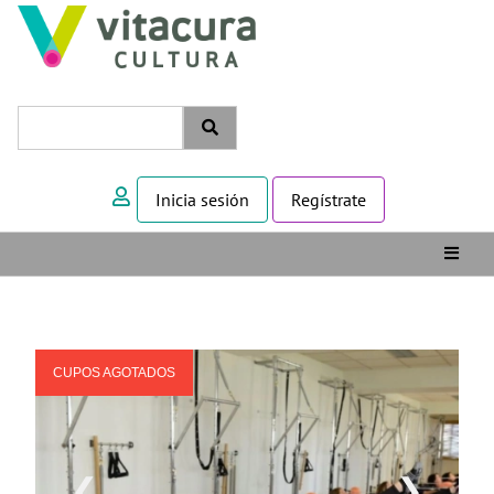
Inicia sesión
Regístrate
CUPOS AGOTADOS
❮
❯