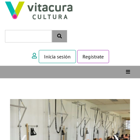
Inicia sesión
Regístrate
❮
❯