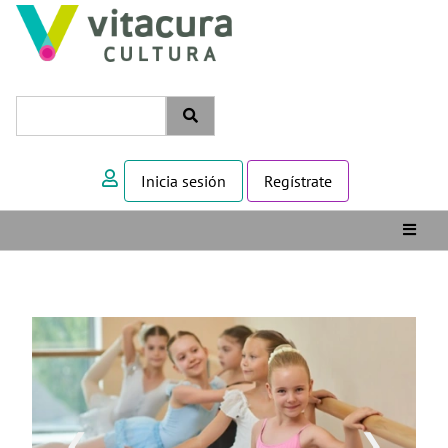
Inicia sesión
Regístrate
❮
❯