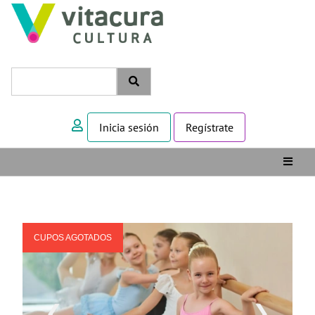
Inicia sesión
Regístrate
CUPOS AGOTADOS
❮
❯