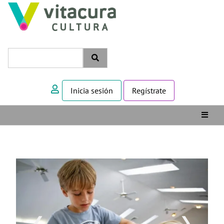
Inicia sesión
Regístrate
❮
❯